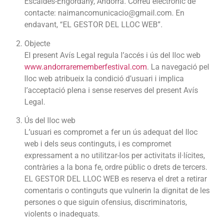
Escaldes-Engordany, Andorra. Correu electrònic de
contacte:
naimancomunicacio@gmail.com
. En
endavant, “EL GESTOR DEL LLOC WEB”.
Objecte
El present Avís Legal regula l’accés i ús del lloc web
www.andorrarememberfestival.com
. La navegació pel
lloc web atribueix la condició d’usuari i implica
l’acceptació plena i sense reserves del present Avís
Legal.
Ús del lloc web
L’usuari es compromet a fer un ús adequat del lloc
web i dels seus continguts, i es compromet
expressament a no utilitzar-los per activitats il·lícites,
contràries a la bona fe, ordre públic o drets de tercers.
EL GESTOR DEL LLOC WEB es reserva el dret a retirar
comentaris o continguts que vulnerin la dignitat de les
persones o que siguin ofensius, discriminatoris,
violents o inadequats.